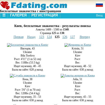
Бесплатные знакомства с иностранцами
☰
ГАЛЕРЕЯ
РЕГИСТРАЦИЯ
Вход
В НАЧАЛО
Киев, бесплатные знакомства - результаты поиска
ГАЛЕРЕЯ
Анкеты 1489 - 1500 из
1549
.
ПОИСК
Страница
125
из
130
.
Первая
Назад
123
124
125
126
127
Вперед
Вікторія, 43
Kristin, 51
Ukraine
Ukraine
Bila Tserkva
Kiev
Рост: 4'11" (1 m 52 cm)
Рост:
Вес: 118lbs (53.5 kg)
Вес:
Ищет мужчину, 40 - 45
Ищет мужчину, 48 - 52
Была на сайте: 628 д назад
Была на сайте: 630 д назад
Ilona, 38
Julia, 51
Ukraine
Ukraine
Kiev
Kiev
Рост: 5'6" (1 m 70 cm)
Рост:
Вес: 120lbs (54.4 kg)
Вес:
Ищет мужчину, 35 - 53
Ищет мужчину, 45 - 55
Была на сайте: 630 д назад
Была на сайте: 630 д назад