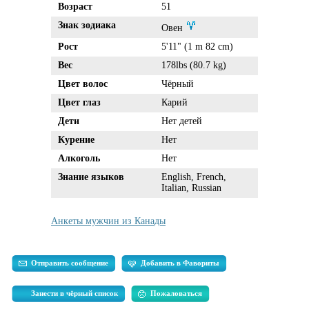
Возраст
51
Знак зодиака
Овен
Рост
5'11" (1 m 82 cm)
Вес
178lbs (80.7 kg)
Цвет волос
Чёрный
Цвет глаз
Карий
Дети
Нет детей
Курение
Нет
Алкоголь
Нет
Знание языков
English, French,
Italian, Russian
Анкеты мужчин из Канады
Отправить сообщение
Добавить в Фавориты
Занести в чёрный список
Пожаловаться