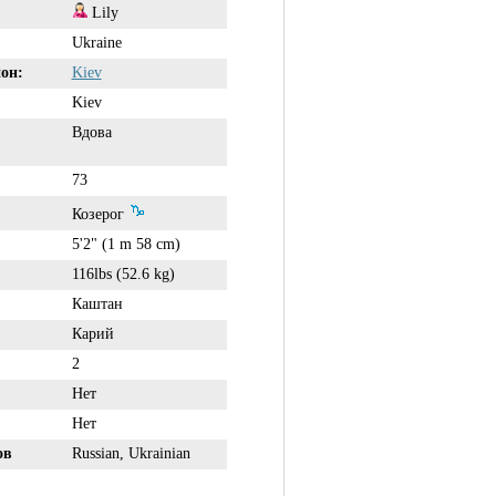
Lily
Ukraine
он:
Kiev
Kiev
Вдова
73
Козерог
5'2" (1 m 58 cm)
116lbs (52.6 kg)
Каштан
Карий
2
Нет
Нет
ов
Russian, Ukrainian