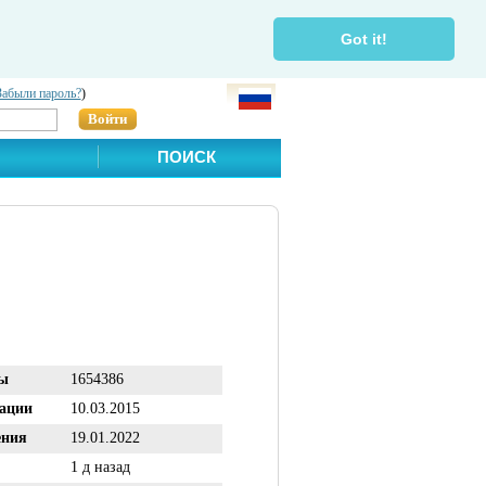
Got it!
Забыли пароль?
)
Войти
ПОИСК
ы
1654386
рации
10.03.2015
ения
19.01.2022
1 д назад