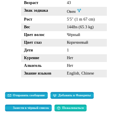
Возраст
43
Знак зодиака
Овен
Рост
5'5" (1 m 67 cm)
Вес
144lbs (65.3 kg)
Цвет волос
Чёрный
Цвет глаз
Коричневый
Дети
1
Курение
Нет
Алкоголь
Нет
Знание языков
English, Chinese
Отправить сообщение
Добавить в Фавориты
Занести в чёрный список
Пожаловаться