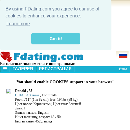
By using FDating.com you agree to our use of
cookies to enhance your experience.
Learn more
Got it!
Бесплатные знакомства с иностранцами
☰
ГАЛЕРЕЯ
РЕГИСТРАЦИЯ
Вход
В НАЧАЛО
You should enable COOKIES support in your browser!
ГАЛЕРЕЯ
ПОИСК
Donald , 55
США
,
Arkansas
, Fort Smith
Рост: 5'11" (1 m 82 cm), Вес: 194lbs (88 kg)
Цвет волос: Коричневый, Цвет глаз: Зелёный
Дети: 1
Знание языков: English
Ищет женщину, возраст 18 - 50
Был на сайте: 452 д назад