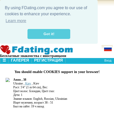
By using FDating.com you agree to our use of
cookies to enhance your experience.
Learn more
Got it!
Бесплатные знакомства с иностранцами
☰
ГАЛЕРЕЯ
РЕГИСТРАЦИЯ
Вход
В НАЧАЛО
You should enable COOKIES support in your browser!
ГАЛЕРЕЯ
ПОИСК
Annn , 38
Ukraine ,
Kiev
, Kiev
Рост: 5'4" (1 m 64 cm), Вес:
Цвет волос: Блондин, Цвет глаз:
Дети: 1
Знание языков: English, Russian, Ukrainian
Ищет мужчину, возраст 38 - 51
Был на сайте: 19 ч назад