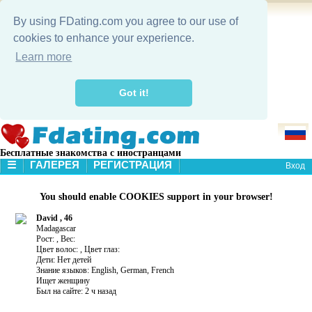
By using FDating.com you agree to our use of
cookies to enhance your experience.
Learn more
Got it!
Бесплатные знакомства с иностранцами
☰
ГАЛЕРЕЯ
РЕГИСТРАЦИЯ
Вход
В НАЧАЛО
You should enable COOKIES support in your browser!
ГАЛЕРЕЯ
ПОИСК
David , 46
Madagascar
Рост: , Вес:
Цвет волос: , Цвет глаз:
Дети: Нет детей
Знание языков: English, German, French
Ищет женщину
Был на сайте: 2 ч назад