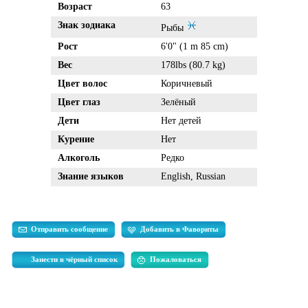
Возраст
63
Знак зодиака
Рыбы
Рост
6'0" (1 m 85 cm)
Вес
178lbs (80.7 kg)
Цвет волос
Коричневый
Цвет глаз
Зелёный
Дети
Нет детей
Курение
Нет
Алкоголь
Редко
Знание языков
English, Russian
Отправить сообщение
Добавить в Фавориты
Занести в чёрный список
Пожаловаться