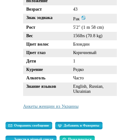
положение
Возраст
43
Знак зодиака
Рак
Рост
5'2" (1 m 58 cm)
Вес
156lbs (70.8 kg)
Цвет волос
Блондин
Цвет глаз
Коричневый
Дети
1
Курение
Редко
Алкоголь
Часто
Знание языков
English, Russian,
Ukrainian
Анкеты женщин из Украины
Отправить сообщение
Добавить в Фавориты
Занести в чёрный список
Пожаловаться