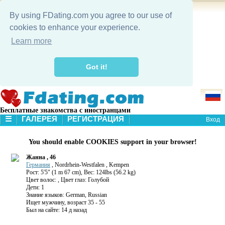
By using FDating.com you agree to our use of
cookies to enhance your experience.
Learn more
Got it!
Бесплатные знакомства с иностранцами
☰
ГАЛЕРЕЯ
РЕГИСТРАЦИЯ
Вход
В НАЧАЛО
You should enable COOKIES support in your browser!
ГАЛЕРЕЯ
ПОИСК
Жанна , 46
Германия
, Nordrhein-Westfalen , Kempen
Рост: 5'5" (1 m 67 cm), Вес: 124lbs (56.2 kg)
Цвет волос: , Цвет глаз: Голубой
Дети: 1
Знание языков: German, Russian
Ищет мужчину, возраст 35 - 55
Был на сайте: 14 д назад