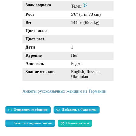
Знак зодиака
Телец
Рост
5'6" (1 m 70 cm)
Вес
144lbs (65.3 kg)
Цвет волос
Цвет глаз
Дети
1
Курение
Нет
Алкоголь
Редко
Знание языков
English, Russian,
Ukrainian
Анкеты русскоязычных женщин из Германии
Отправить сообщение
Добавить в Фавориты
Занести в чёрный список
Пожаловаться