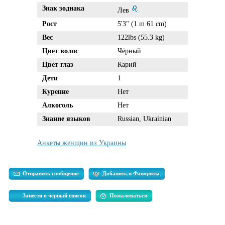
Знак зодиака
Лев
Рост
5'3" (1 m 61 cm)
Вес
122lbs (55.3 kg)
Цвет волос
Чёрный
Цвет глаз
Карий
Дети
1
Курение
Нет
Алкоголь
Нет
Знание языков
Russian, Ukrainian
Анкеты женщин из Украины
Отправить сообщение
Добавить в Фавориты
Занести в чёрный список
Пожаловаться