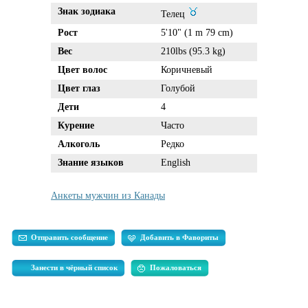
Знак зодиака
Телец
Рост
5'10" (1 m 79 cm)
Вес
210lbs (95.3 kg)
Цвет волос
Коричневый
Цвет глаз
Голубой
Дети
4
Курение
Часто
Алкоголь
Редко
Знание языков
English
Анкеты мужчин из Канады
Отправить сообщение
Добавить в Фавориты
Занести в чёрный список
Пожаловаться