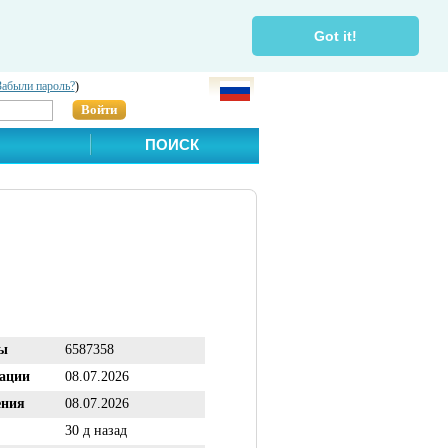
Got it!
Забыли пароль?
)
Войти
ПОИСК
ы
6587358
рации
08.07.2026
ения
08.07.2026
30 д назад