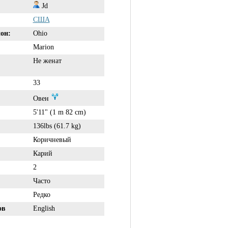
Jd
США
он:
Ohio
Marion
Не женат
33
Овен
5'11" (1 m 82 cm)
136lbs (61.7 kg)
Коричневый
Карий
2
Часто
Редко
ов
English