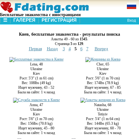
Бесплатные знакомства с иностранцами
☰
ГАЛЕРЕЯ
РЕГИСТРАЦИЯ
Вход
В НАЧАЛО
Киев, бесплатные знакомства - результаты поиска
ГАЛЕРЕЯ
Анкеты 49 - 60 из
1545
.
ПОИСК
Страница
5
из
129
.
Первая
Назад
3
4
5
6
7
Вперед
Lena, 48
Cher, 65
Ukraine
Ukraine
Kiev
Kiev
Рост: 5'3" (1 m 61 cm)
Рост: 5'6" (1 m 70 cm)
Вес: 108lbs (49 kg)
Вес: 174lbs (78.9 kg)
Ищет мужчину, 43 - 52
Ищет мужчину, 67 - 85
Была на сайте: 1 ч назад
Была на сайте: 1 ч назад
Anna, 47
Natasha, 68
Ukraine
Ukraine
Kiev
Tetiyiv
Рост: 5'6" (1 m 70 cm)
Рост: 5'4" (1 m 64 cm)
Вес: 156lbs (70.8 kg)
Вес: 144lbs (65.3 kg)
Ищет мужчину, 45 - 80
Ищет мужчину, 60 - 70
Была на сайте: 1 ч назад
Была на сайте: 1 ч назад