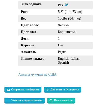
Знак зодиака
Рак
Рост
5'8" (1 m 73 cm)
Вес
186lbs (84.4 kg)
Цвет волос
Чёрный
Цвет глаз
Коричневый
Дети
1
Курение
Нет
Алкоголь
Редко
Знание языков
English, Italian,
Spanish
Анкеты мужчин из США
Отправить сообщение
Добавить в Фавориты
Занести в чёрный список
Пожаловаться