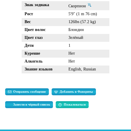
Знак зодиака
Скорпион
Рост
5'9" (1 m 76 cm)
Вес
126lbs (57.2 kg)
Цвет волос
Блондин
Цвет глаз
Зелёный
Дети
1
Курение
Нет
Алкоголь
Нет
Знание языков
English, Russian
Отправить сообщение
Добавить в Фавориты
Занести в чёрный список
Пожаловаться